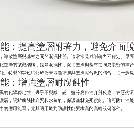
要功能：提高塗層附著力，避免介面
，導致塗層與基材之間的潤濕性差。這常常造成附著力不穩定、界
化塗層的微觀結構，提高潤濕性，促進塗層與基材之間更緊密的結
能。特製的黑色碳化矽粉末還能增強與塗層黏合劑的結合，進一步
護功能：增強塗層耐腐蝕性
異的化學穩定性，幾乎不與酸、鹼、鹽等腐蝕性介質反應，在惡劣
護層，隔離腐蝕性介質和水蒸氣，保護基材免受侵蝕。這可防止性
中的應用範圍，尤其適用於對防護性能要求高的高端設備部件。