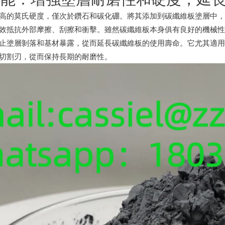
高的莫氏硬度，僅次於鑽石和碳化硼。將其添加到碳纖維板塗層中
效抵抗外部摩擦、刮擦和衝擊。雖然碳纖維板本身俱有良好的機械
止塗層剝落和基材暴露，從而延長碳纖維板的使用壽命。它尤其適
切割刃，從而保持長期的耐磨性。