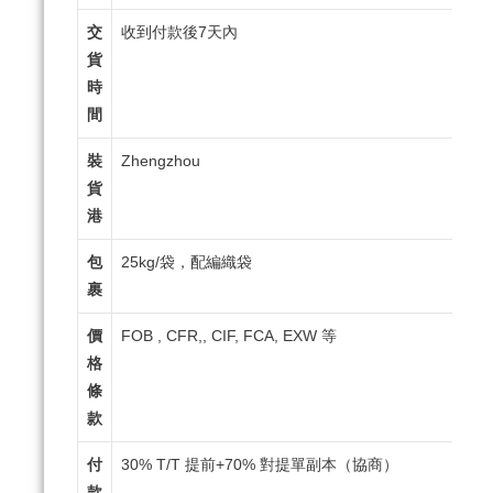
交
收到付款後7天內
貨
時
間
裝
Zhengzhou
貨
港
包
25kg/袋，配編織袋
裹
價
FOB , CFR,, CIF, FCA, EXW 等
格
條
款
付
30% T/T 提前+70% 對提單副本（協商）
款