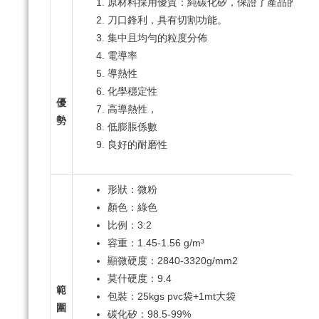
原材料採用優質：純碳化矽，保證了產品的優良
刀口鋒利，具有切割功能。
集中且均勻的粒度分佈
電導率
導熱性
化學穩定性
優
高導熱性，
勢
低膨脹係數
良好的耐磨性
形狀：微粉
顏色：綠色
比例：3:2
容重：1.45-1.56 g/m³
顯微硬度：2840-3320g/mm2
莫什硬度：9.4
範
包裝：25kgs pvc袋+1mt大袋
圍
碳化矽：98.5-99%