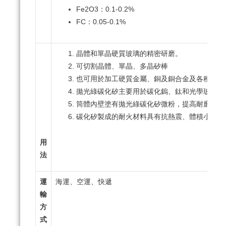
Fe2O3：0.1-0.2%
FC：0.05-0.1%
晶體和單晶硬質玻璃的精密研磨。
可切割晶體、單晶、多晶矽棒
也可用於加工硬質金屬、銅及銅合金及各種樹脂
拋光綠碳化矽主要用於碳化鎢、鈦和光學玻璃的
筒體內壁塗有拋光綠碳化矽微粉，提高耐磨性，使
碳化矽製成的耐火材料具有抗熱震、體積小、重
用
法
運
海運、空運、快遞
輸
方
式