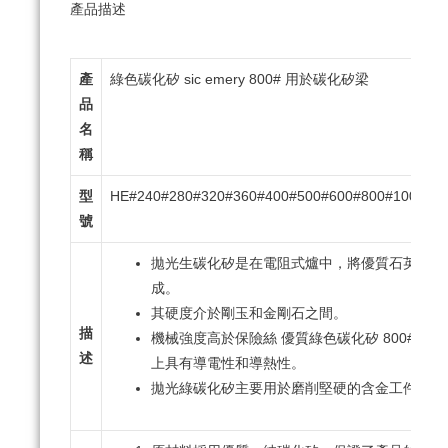
產品描述
產
綠色碳化矽 sic emery 800# 用於碳化矽梁
品
名
稱
型
HE#240#280#320#360#400#500#600#800#1000#12
號
拋光生碳化矽是在電阻式爐中，將優質石英砂、
成。
其硬度介於剛玉和金剛石之間。
描
機械強度高於保險絲 優質綠色碳化矽 800# 22-
述
上具有導電性和導熱性。
拋光綠碳化矽主要用於磨削堅硬的含金工件。