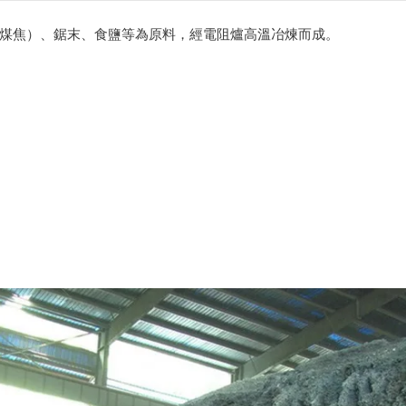
煤焦）、鋸末、食鹽等為原料，經電阻爐高溫冶煉而成。