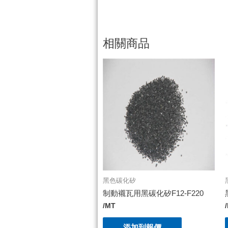
相關商品
黑色碳化矽
制動襯瓦用黑碳化矽F12-F220
/MT
添加到報價