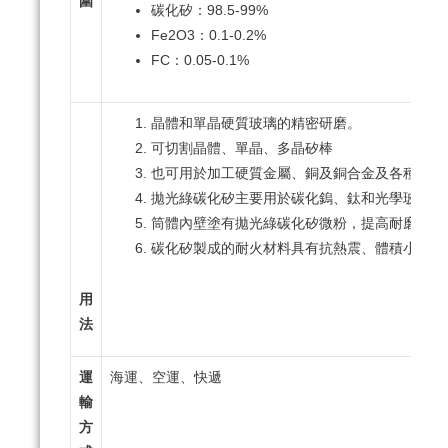
圍
碳化矽：98.5-99%
Fe2O3：0.1-0.2%
FC：0.05-0.1%
晶體和單晶硬質玻璃的精密研磨。
可切割晶體、單晶、多晶矽棒
也可用於加工硬質金屬、銅及銅合金及各種樹脂
拋光綠碳化矽主要用於碳化鎢、鈦和光學玻璃的
筒體內壁塗有拋光綠碳化矽微粉，提高耐磨性，使
碳化矽製成的耐火材料具有抗熱震、體積小、重
用
法
運
海運、空運、快遞
輸
方