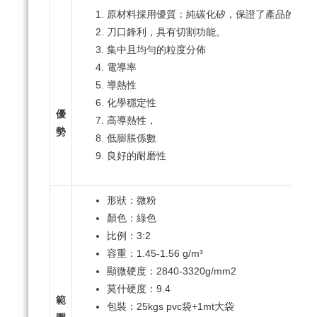
原材料採用優質：純碳化矽，保證了產品的優良
刀口鋒利，具有切割功能。
集中且均勻的粒度分佈
電導率
導熱性
化學穩定性
優
高導熱性，
勢
低膨脹係數
良好的耐磨性
形狀：微粉
顏色：綠色
比例：3:2
容重：1.45-1.56 g/m³
顯微硬度：2840-3320g/mm2
莫什硬度：9.4
範
包裝：25kgs pvc袋+1mt大袋