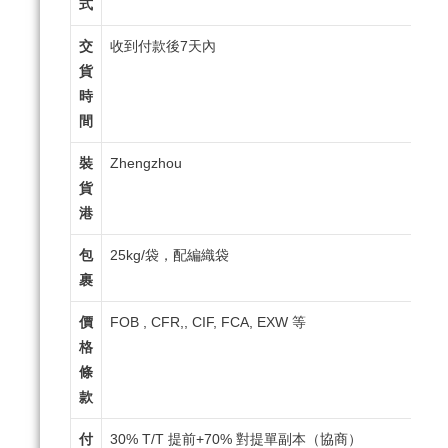
式
交
收到付款後7天內
貨
時
間
裝
Zhengzhou
貨
港
包
25kg/袋，配編織袋
裹
價
FOB , CFR,, CIF, FCA, EXW 等
格
條
款
付
30% T/T 提前+70% 對提單副本（協商）