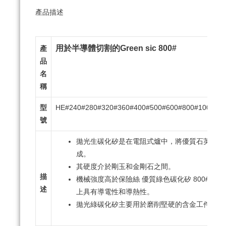
產品描述
用於半導體切割的Green sic 800#
產
品
名
稱
型
HE#240#280#320#360#400#500#600#800#1000#12
號
拋光生碳化矽是在電阻式爐中，將優質石英砂、
成。
其硬度介於剛玉和金剛石之間。
描
機械強度高於保險絲 優質綠色碳化矽 800# 22-
述
上具有導電性和導熱性。
拋光綠碳化矽主要用於磨削堅硬的含金工件。